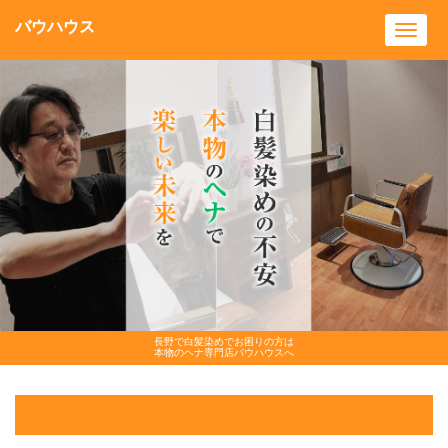
バウハウス
Toggl
navig
長野で白髪染めでお困りの方は
本物のヘナ専門店バウハウスへ