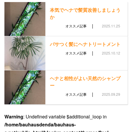
本気でヘナで髪質改善しましょう
か
|
オススメ記事
2025.11.25
パサつく髪にヘナトリートメント
|
オススメ記事
2025.10.12
ヘナと相性がよい天然のシャンプ
ー
|
オススメ記事
2025.09.29
Warning
: Undefined variable $additional_loop in
/home/bauhausdenda/bauhaus-