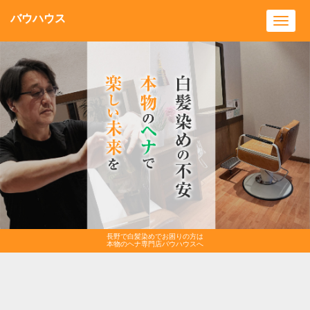
バウハウス
Toggl
navig
長野で白髪染めでお困りの方は
本物のヘナ専門店バウハウスへ