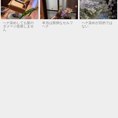
ヘナ染めしても髪の
本当は面倒なセルフ
ヘナ染めが目的では
ダメージ改善しませ
ヘナ
ない
ん