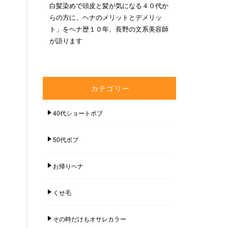
白髪染めで頭皮と髪が気になる４０代か
らの方に、ヘナのメリットとデメリッ
ト」をヘナ歴１０年、長野の文系美容師
が語ります
カテゴリー
40代ショートボブ
50代ボブ
お帰りヘナ
くせ毛
その時だけもオサレカラー