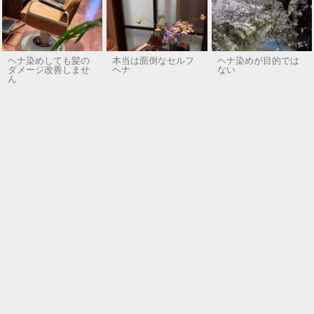
ヘナ染めしても髪の
本当は面倒なセルフ
ヘナ染めが目的では
ダメージ改善しませ
ヘナ
ない
ん