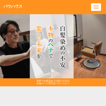
バウハウス
Toggl
navig
長野で白髪染めでお困りの方は
本物のヘナ専門店バウハウスへ