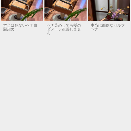
本当は危ないヘナ白
ヘナ染めしても髪の
本当は面倒なセルフ
髪染め
ダメージ改善しませ
ヘナ
ん