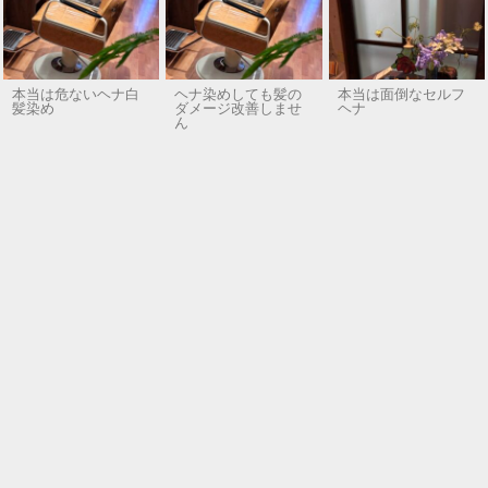
本当は危ないヘナ白
ヘナ染めしても髪の
本当は面倒なセルフ
髪染め
ダメージ改善しませ
ヘナ
ん