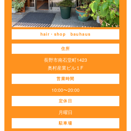
hair・shop bauhaus
住所
長野市南石堂町1423
奥村産業ビル１F
営業時間
10:00〜20:00
定休日
月曜日
駐車場