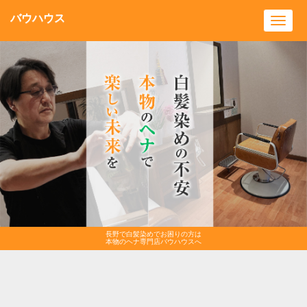
バウハウス
Toggl
navig
長野で白髪染めでお困りの方は
本物のヘナ専門店バウハウスへ