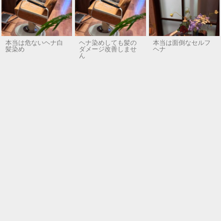
本当は危ないヘナ白
ヘナ染めしても髪の
本当は面倒なセルフ
髪染め
ダメージ改善しませ
ヘナ
ん