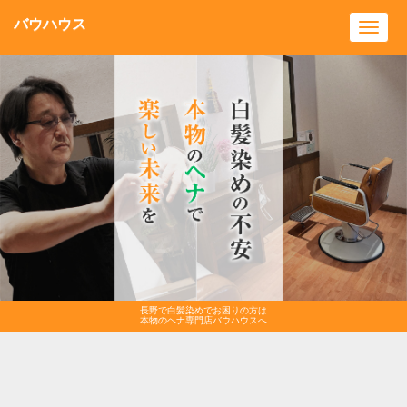
バウハウス
Toggl
navig
長野で白髪染めでお困りの方は
本物のヘナ専門店バウハウスへ