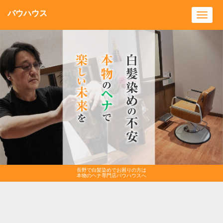
バウハウス
Toggl
navig
長野で白髪染めでお困りの方は
本物のヘナ専門店バウハウスへ