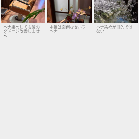
ヘナ染めしても髪の
本当は面倒なセルフ
ヘナ染めが目的では
ダメージ改善しませ
ヘナ
ない
ん