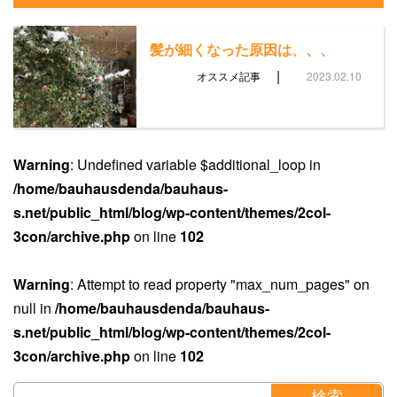
髪が細くなった原因は、、、
|
オススメ記事
2023.02.10
Warning
: Undefined variable $additional_loop in
/home/bauhausdenda/bauhaus-
s.net/public_html/blog/wp-content/themes/2col-
3con/archive.php
on line
102
Warning
: Attempt to read property "max_num_pages" on
null in
/home/bauhausdenda/bauhaus-
s.net/public_html/blog/wp-content/themes/2col-
3con/archive.php
on line
102