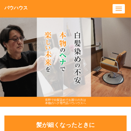
バウハウス
Toggl
navig
長野で白髪染めでお困りの方は
本物のヘナ専門店バウハウスへ
髪が細くなったときに