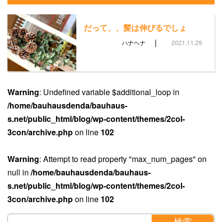
だって、、髪は伸びるでしょ
|
ハナヘナ
2021.11.29
Warning
: Undefined variable $additional_loop in
/home/bauhausdenda/bauhaus-
s.net/public_html/blog/wp-content/themes/2col-
3con/archive.php
on line
102
Warning
: Attempt to read property "max_num_pages" on
null in
/home/bauhausdenda/bauhaus-
s.net/public_html/blog/wp-content/themes/2col-
3con/archive.php
on line
102