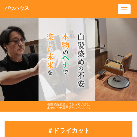
バウハウス
Toggl
navig
長野で白髪染めでお困りの方は
本物のヘナ専門店バウハウスへ
＃ドライカット