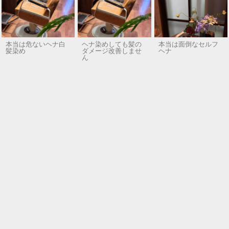
本当は危ないヘナ白
ヘナ染めしても髪の
本当は面倒なセルフ
髪染め
ダメージ改善しませ
ヘナ
ん