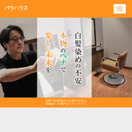
バウハウス
Toggl
navig
長野で白髪染めでお困りの方は
本物のヘナ専門店バウハウスへ