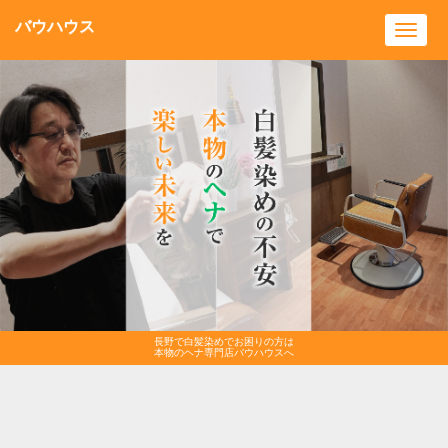
バウハウス
Toggl
navig
長野で白髪染めでお困りの方は
本物のヘナ専門店バウハウスへ