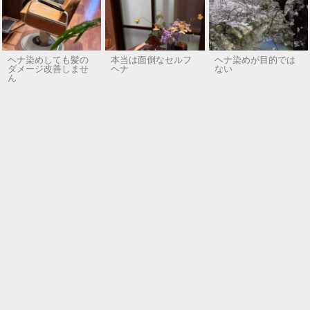
ヘナ染めしても髪の
本当は面倒なセルフ
ヘナ染めが目的では
ダメージ改善しませ
ヘナ
ない
ん