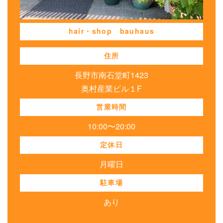
hair・shop bauhaus
住所
長野市南石堂町1423
奥村産業ビル１F
営業時間
10:00〜20:00
定休日
月曜日
駐車場
あり