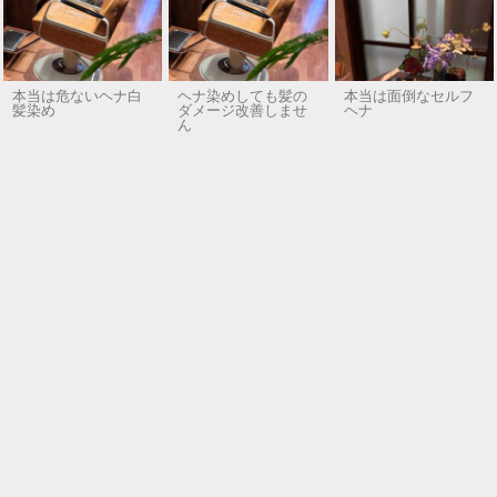
本当は危ないヘナ白
ヘナ染めしても髪の
本当は面倒なセルフ
髪染め
ダメージ改善しませ
ヘナ
ん