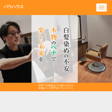
バウハウス
Toggl
navig
長野で白髪染めでお困りの方は
本物のヘナ専門店バウハウスへ