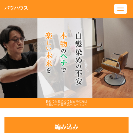
バウハウス
Toggl
navig
長野で白髪染めでお困りの方は
本物のヘナ専門店バウハウスへ
編み込み