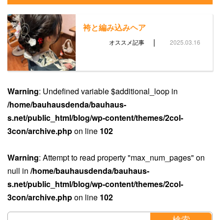
袴と編み込みヘア
|
オススメ記事
2025.03.16
Warning
: Undefined variable $additional_loop in
/home/bauhausdenda/bauhaus-
s.net/public_html/blog/wp-content/themes/2col-
3con/archive.php
on line
102
Warning
: Attempt to read property "max_num_pages" on
null in
/home/bauhausdenda/bauhaus-
s.net/public_html/blog/wp-content/themes/2col-
3con/archive.php
on line
102