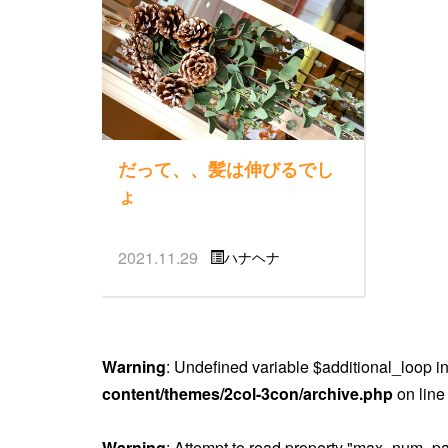
だって、、髪は伸びるでし
ょ
2021.11.29
ハナヘナ
Warning
: Undefined variable $additional_loop i
content/themes/2col-3con/archive.php
on lin
Warning
: Attempt to read property "max_num_pa