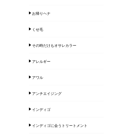
お帰りヘナ
くせ毛
その時だけもオサレカラー
アレルギー
アワル
アンチエイジング
インディゴ
インディゴに会うトリートメント