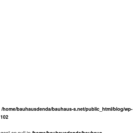
n
/home/bauhausdenda/bauhaus-s.net/public_html/blog/wp-
e
102
ges" on null in
/home/bauhausdenda/bauhaus-