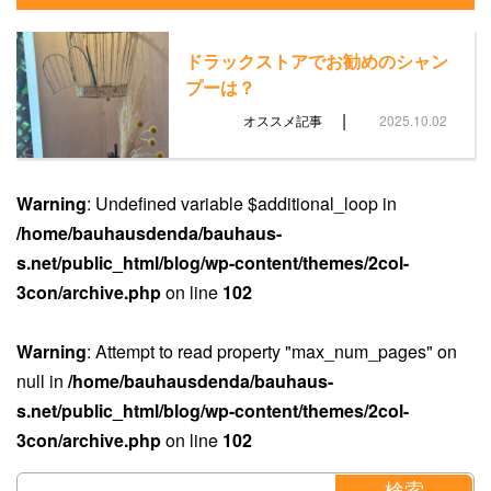
ドラックストアでお勧めのシャン
プーは？
|
オススメ記事
2025.10.02
Warning
: Undefined variable $additional_loop in
/home/bauhausdenda/bauhaus-
s.net/public_html/blog/wp-content/themes/2col-
3con/archive.php
on line
102
Warning
: Attempt to read property "max_num_pages" on
null in
/home/bauhausdenda/bauhaus-
s.net/public_html/blog/wp-content/themes/2col-
3con/archive.php
on line
102