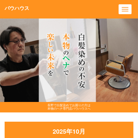
バウハウス
Toggl
navig
長野で白髪染めでお困りの方は
本物のヘナ専門店バウハウスへ
2025年10月