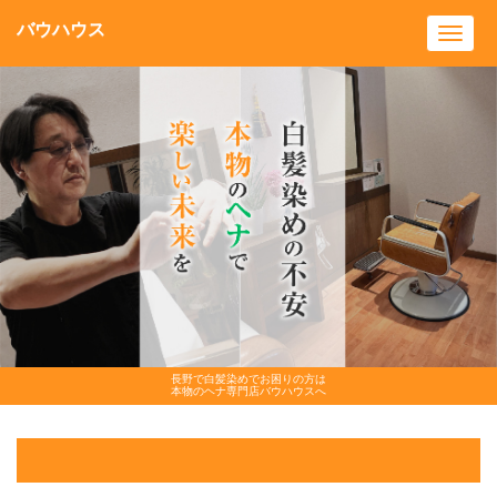
バウハウス
Toggl
navig
長野で白髪染めでお困りの方は
本物のヘナ専門店バウハウスへ