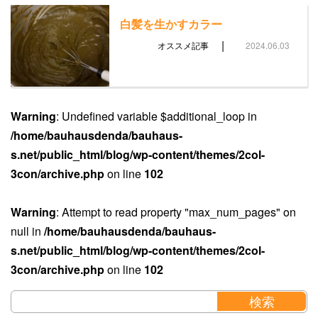
白髪を生かすカラー
|
オススメ記事
2024.06.03
Warning
: Undefined variable $additional_loop in
/home/bauhausdenda/bauhaus-
s.net/public_html/blog/wp-content/themes/2col-
3con/archive.php
on line
102
Warning
: Attempt to read property "max_num_pages" on
null in
/home/bauhausdenda/bauhaus-
s.net/public_html/blog/wp-content/themes/2col-
3con/archive.php
on line
102