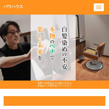
バウハウス
Toggl
navig
長野で白髪染めでお困りの方は
本物のヘナ専門店バウハウスへ