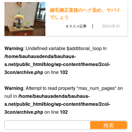
縮毛矯正直後のヘナ染め、ヤバイ
でしょう
|
オススメ記事
2024.05.31
Warning
: Undefined variable $additional_loop in
/home/bauhausdenda/bauhaus-
s.net/public_html/blog/wp-content/themes/2col-
3con/archive.php
on line
102
Warning
: Attempt to read property "max_num_pages" on
null in
/home/bauhausdenda/bauhaus-
s.net/public_html/blog/wp-content/themes/2col-
3con/archive.php
on line
102