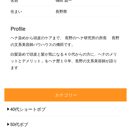
名前
傳田 昌一
住まい
長野県
Profile
ヘナ染めから頭皮のケアまで、 長野のヘナ研究所の所長 長野
の文系美容師バウハウスの傳田です。
白髪染めで頭皮と髪が気になる４０代からの方に、ヘナのメリ
ットとデメリット」をヘナ歴１０年、長野の文系美容師が語り
ます
カテゴリー
40代ショートボブ
50代ボブ