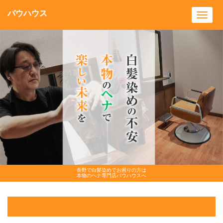
バウハウス
Toggl
navig
長野で白髪染めでお困りの方は
本物のヘナ専門店バウハウスへ