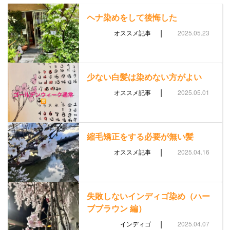
ヘナ染めをして後悔した
|
オススメ記事
2025.05.23
少ない白髪は染めない方がよい
|
オススメ記事
2025.05.01
縮毛矯正をする必要が無い髪
|
オススメ記事
2025.04.16
失敗しないインディゴ染め（ハー
ブブラウン 編）
|
インディゴ
2025.04.07