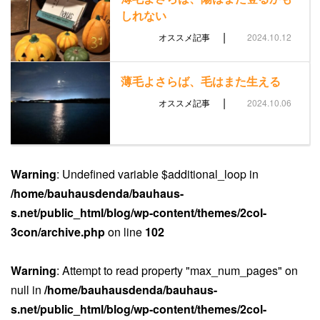
しれない
|
オススメ記事
2024.10.12
薄毛よさらば、毛はまた生える
|
オススメ記事
2024.10.06
Warning
: Undefined variable $additional_loop in
/home/bauhausdenda/bauhaus-
s.net/public_html/blog/wp-content/themes/2col-
3con/archive.php
on line
102
Warning
: Attempt to read property "max_num_pages" on
null in
/home/bauhausdenda/bauhaus-
s.net/public_html/blog/wp-content/themes/2col-