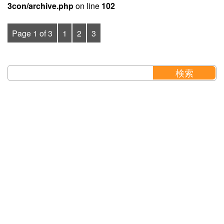
3con/archive.php
on line
102
Page 1 of 3
1
2
3