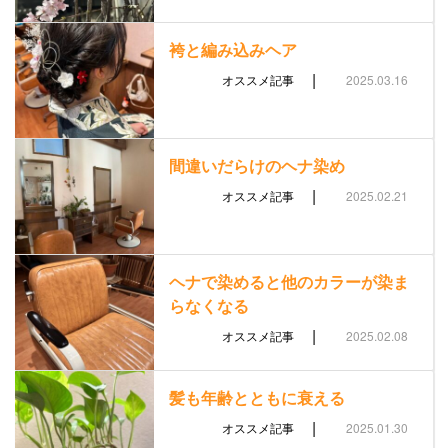
袴と編み込みヘア
|
オススメ記事
2025.03.16
間違いだらけのヘナ染め
|
オススメ記事
2025.02.21
ヘナで染めると他のカラーが染ま
らなくなる
|
オススメ記事
2025.02.08
髪も年齢とともに衰える
|
オススメ記事
2025.01.30