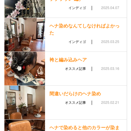
|
インディゴ
2025.04.07
ヘナ染めなんてしなければよかっ
た
|
インディゴ
2025.03.25
袴と編み込みヘア
|
オススメ記事
2025.03.16
間違いだらけのヘナ染め
|
オススメ記事
2025.02.21
ヘナで染めると他のカラーが染ま