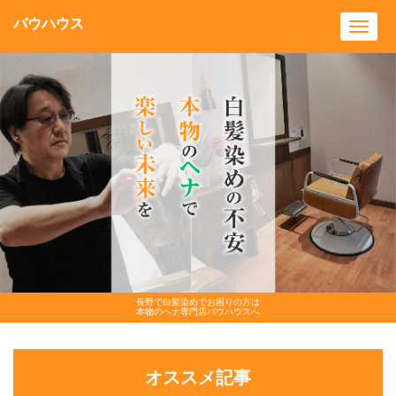
バウハウス
Toggl
navig
長野で白髪染めでお困りの方は
本物のヘナ専門店バウハウスへ
オススメ記事