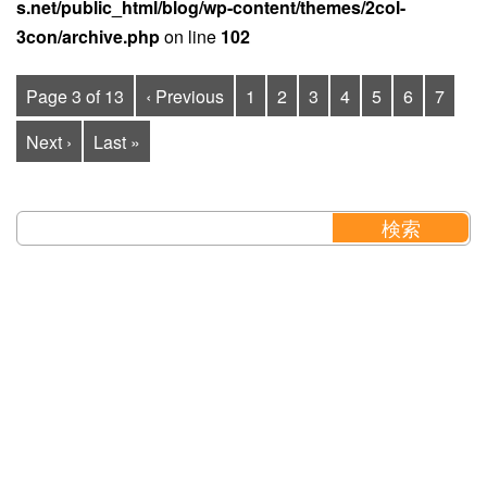
s.net/public_html/blog/wp-content/themes/2col-
3con/archive.php
on line
102
Page 3 of 13
‹ Previous
1
2
3
4
5
6
7
Next ›
Last »