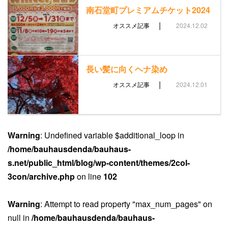
南石堂町プレミアムチケット2024
|
オススメ記事
2024.12.02
長い髪に向くヘナ染め
|
オススメ記事
2024.12.01
Warning
: Undefined variable $additional_loop in
/home/bauhausdenda/bauhaus-
s.net/public_html/blog/wp-content/themes/2col-
3con/archive.php
on line
102
Warning
: Attempt to read property "max_num_pages" on
null in
/home/bauhausdenda/bauhaus-